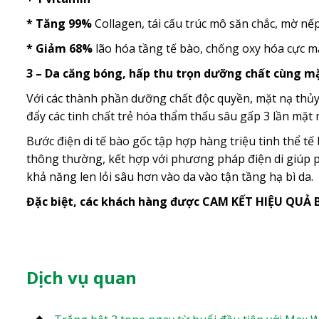
* Tăng 99%
Collagen, tái cấu trúc mô săn chắc, mờ nế
* Giảm 68%
lão hóa tầng tế bào, chống oxy hóa cực 
3 – Da căng bóng, hấp thu trọn dưỡng chất cùng mặ
Với các thành phần dưỡng chất độc quyền, mặt nạ thủy 
đẩy các tinh chất trẻ hóa thẩm thấu sâu gấp 3 lần mặt
Bước điện di tế bào gốc tập hợp hàng triệu tinh thể 
thông thường, kết hợp với phương pháp điện di giúp p
khả năng len lỏi sâu hơn vào da vào tận tầng hạ bì da.
Đặc biệt, các khách hàng được CAM KẾT HIỆU QUẢ
Dịch vụ quan