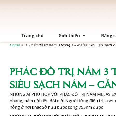
Chuyển
đến
nội
dung
Trang chủ
Giới thiệu
Răng 
Home
>
>
Phác đồ trị nám 3 trong 1 – Melas Exo Siêu sạch 
PHÁC ĐỒ TRỊ NÁM 3 
SIÊU SẠCH NÁM – CĂ
NHỮNG AI PHÙ HỢP VỚI PHÁC ĐỒ TRỊ NÁM MELAS EXO
nhang, nám nội tiết, đồi mồi Người từng điều trị lase
hỏng ở nơi khác Sở hữu bước sóng 755nm được