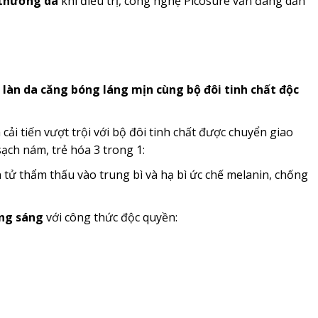
 thương da
khi điều trị, công nghệ Picosure vẫn đang dẫn
 làn da căng bóng láng mịn cùng bộ đôi tinh chất độc
ải tiến vượt trội với bộ đôi tinh chất được chuyển giao
ạch nám, trẻ hóa 3 trong 1:
n tử thẩm thấu vào trung bì và hạ bì ức chế melanin, chống
ắng sáng
với công thức độc quyền: