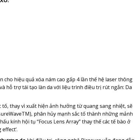
XO:
cho hiệu quả xóa nám cao gấp 4 lần thế hệ laser thông
hỗ trợ tái tạo làn da với liệu trình điều trị rút ngắn: Da
 tố, thay vì xuất hiện ảnh hưởng từ quang sang nhiệt, sẽ
essureWaveTM), phân hủy mạnh sắc tố thành những mảnh
hấu kính hội tụ “Focus Lens Array” thay thế các tế bào ở
effect’.