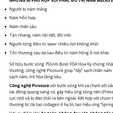
NHỮNG AI PHÙ HỢP VỚI PHÁC ĐỒ TRỊ NÁM MELAS E
Người bị nám mảng
Nám hỗn hợp
Nám chân sâu
Tàn nhang, nám nội tiết, đồi mồi
Người từng điều trị laser nhiều nơi không khỏi
Tổn thương sau da sau điều trị nám hỏng ở nơi khác
Sở hữu bước sóng 755nm được FDA Hoa Kỳ chứng nhận 
thường, công nghệ Picosure giúp “tẩy” sạch chân nám và 
sạch nám, trẻ hóa tầng sâu.
Công nghệ Picosure
với bước sóng khi va chạm với sắc
tác động quang sang cơ, gây hiệu ứng sóng nén (Pr
cực nhỏ và bị đào thải ra bên ngoài. Kết hợp với chùm t
thượng bì, tái tạo collagen ở hạ bì, tạo hiệu ứng ‘Spring 