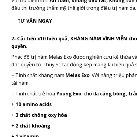
Với ưu điểm lớn:
An toàn, không đau rát, không tổn
đầu thị trường thẩm mỹ thế giới trong điều trị nám da.
2- Cải tiến x10 hiệu quả, KHÁNG NÁM VĨNH VIỄN cho
quyền
.
Phác đồ trị nám Melas Exo được nghiên cứu kế thừa và c
độc quyền từ Thuỵ Sĩ, tác động kép mang lại hiệu quả s
– Tinh chất kháng nám
Melas Exo
: Với hàng triệu phâ
tái nám
– Tinh chất trẻ hóa
Young Exo:
cho da
căng bóng, tr
+
10 amino acids
+ 3 chất chống oxy hóa
+ 2 chất khoáng
+ 1 vitamin