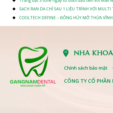
Trắng bật 3 tone ngay từ buổi đầu tiên với Max 
SẠCH RẠN DA CHỈ SAU 1 LIỆU TRÌNH VỚI MULTI
COOLTECH DEFINE – ĐÔNG HỦY MỠ THỪA VĨNH 
NHA KHOA
Chính sách bảo mật
CÔNG TY CỔ PHẦN