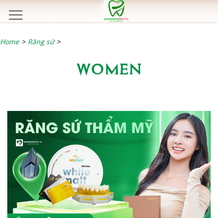
Chuyển
đến
nội
dung
Home
>
Răng sứ
>
WOMEN