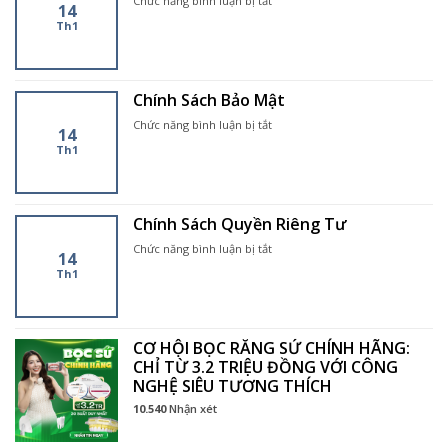
Chức năng bình luận bị tắt
14
6
Điều
Th1
Khoản
Sử
Dụng
Dịch
Chính Sách Bảo Mật
Vụ
ở
Chức năng bình luận bị tắt
14
Chính
Th1
Sách
Bảo
Mật
Chính Sách Quyền Riêng Tư
ở
Chức năng bình luận bị tắt
14
Chính
Th1
Sách
Quyền
Riêng
Tư
CƠ HỘI BỌC RĂNG SỨ CHÍNH HÃNG:
CHỈ TỪ 3.2 TRIỆU ĐỒNG VỚI CÔNG
NGHỆ SIÊU TƯƠNG THÍCH
10.540
Nhận xét