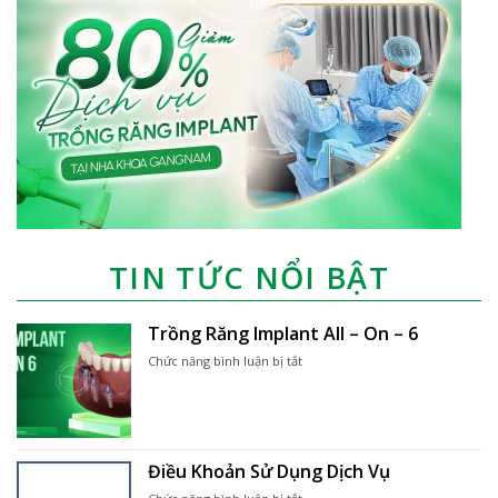
TIN TỨC NỔI BẬT
Trồng Răng Implant All – On – 6
ở
Chức năng bình luận bị tắt
Trồng
Răng
Implant
All
–
Điều Khoản Sử Dụng Dịch Vụ
On
–
ở